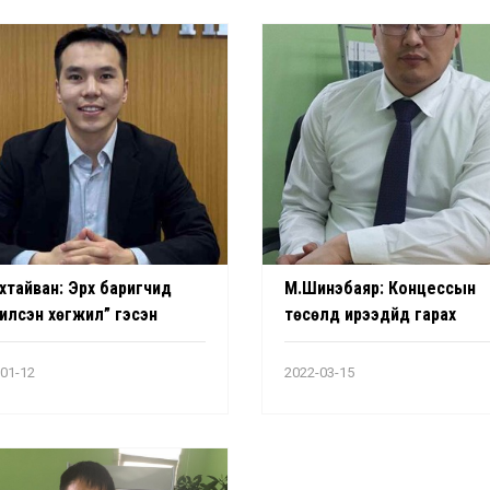
хтайван: Эрх баригчид
М.Шинэбаяр: Концессын
чилсэн хөгжил” гэсэн
төсөлд ирээдүйд гарах
ан нэрээр халхавчилж
эрсдэлүүдийг олж харж,
ин сонгогдох боломжоо
хамгаалалт тусгах нь хуви
01-12
2022-03-15
 болголоо
хэвшлийнхний үүрэг