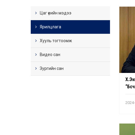
Цаг үеийн мэдээ
Ярилцлага
Хууль тогтоомж
Видео сан
Зургийн сан
Х.Эн
“Бүс
сайх
дах
2024-
бий