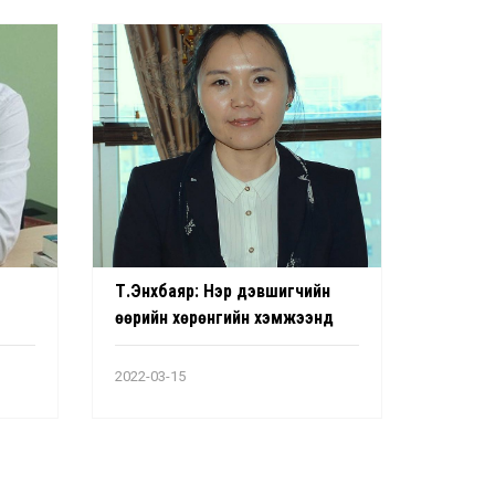
Т.Энхбаяр: Нэр дэвшигчийн
өөрийн хөрөнгийн хэмжээнд
хязгаарлалт заагаагүй
йн
2022-03-15