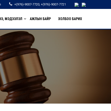
n
+(976)-9007-7720, +(976)-9007-7721
Э, МЭДЭЭЛЭЛ
АЖЛЫН БАЙР
ХОЛБОО БАРИХ