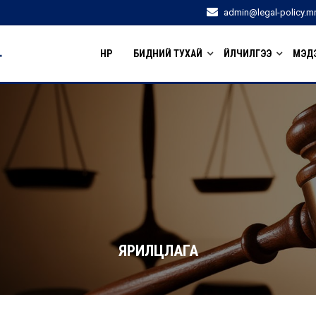
admin@legal-policy.m
НҮҮР
БИДНИЙ ТУХАЙ
ҮЙЛЧИЛГЭЭ
МЭДЭ
ЯРИЛЦЛАГА