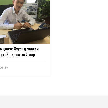
мцоож: Хуульд заасан
рхой үндэслэлгүйгээр
йг ч ажлаас халж,
өлж болохгүй
03-15