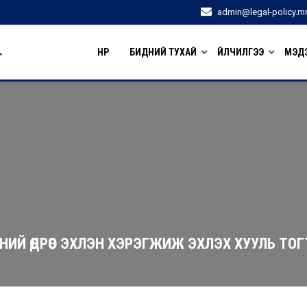
admin@legal-policy.m
НҮҮР
БИДНИЙ ТУХАЙ
ҮЙЛЧИЛГЭЭ
МЭДЭ
1-НИЙ ӨДРӨӨС ЭХЛЭН ХЭРЭГЖИЖ ЭХЛЭХ ХУУЛЬ Т