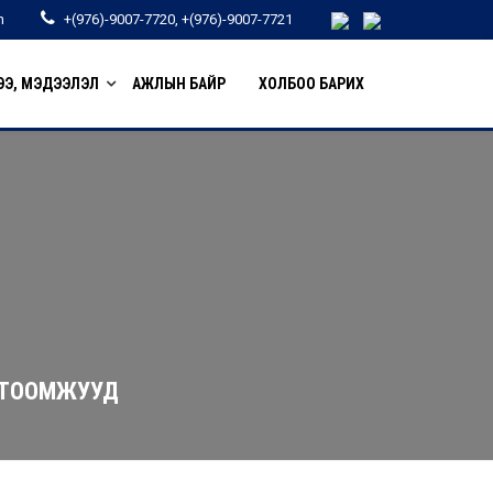
n
+(976)-9007-7720, +(976)-9007-7721
Э, МЭДЭЭЛЭЛ
АЖЛЫН БАЙР
ХОЛБОО БАРИХ
ОГТООМЖУУД