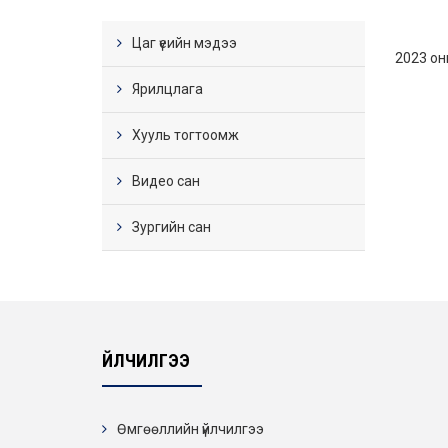
Цаг үеийн мэдээ
2023 он
Ярилцлага
Хууль тогтоомж
Видео сан
Зургийн сан
ҮЙЛЧИЛГЭЭ
Өмгөөллийн үйлчилгээ