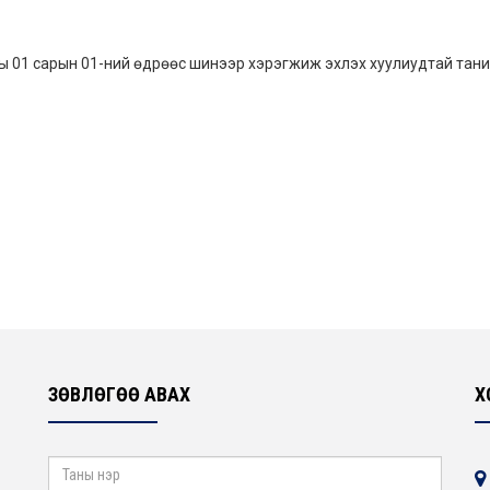
ы 01 сарын 01-ний өдрөөс шинээр хэрэгжиж эхлэх хуулиудтай тани
ЗӨВЛӨГӨӨ АВАХ
Х